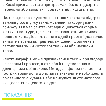
оцінки їх цілісності та стану. Рентген нижньої щелепи
в Києві призначається при травмах, болю, підозрі на
переломи або запальні процеси в ділянці щелепи.
Нижня щелепа є рухомою кісткою черепа та відіграє
важливу роль у жуванні, мовленні та формуванні
прикусу. Під час рентгенографії оцінюється форма
кістки, її контури, цілісність та наявність можливих
пошкоджень. Дослідження в одній проекції дозволяє
виявити переломи, тріщини, зміщення фрагментів,
патологічні зміни кісткової тканини або наслідки
травм.
Рентгенографія може призначатися також при підозрі
на запальні процеси, кісти або інші утворення в
ділянці нижньої щелепи. Метод є інформативним при
гострих травмах та допомагає визначити необхідність
подальшого лікування або консультації стоматолога
чи щелепно-лицевого хірурга.
ПОКАЗАННЯ