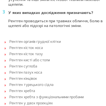
усунення та інші зміни кісткової тканини нижньої
щелепи.
У яких випадках дослідження призначають?
Рентген проводиться при травмах обличчя, болю в
щелепі або підозрі на патологічні зміни.
Рентген органів грудної клітки
Рентген кісток носа
Рентген кісток тазу
Рентген кисті або стопи
Рентген суглоба
Рентген пазух носа
Рентген кінцівок
Рентген турецького сідла
Рентген хребта
Рентген хребта з функціональними пробами
Рентген у двох проекціях