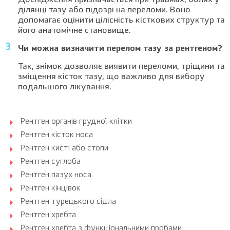
Дослідження призначається при травмах, болях у
ділянці тазу або підозрі на переломи. Воно
допомагає оцінити цілісність кісткових структур та
його анатомічне становище.
Чи можна визначити перелом тазу за рентгеном?
Так, знімок дозволяє виявити переломи, тріщини та
зміщення кісток тазу, що важливо для вибору
подальшого лікування.
Рентген органів грудної клітки
Рентген кісток носа
Рентген кисті або стопи
Рентген суглоба
Рентген пазух носа
Рентген кінцівок
Рентген турецького сідла
Рентген хребта
Рентген хребта з функціональними пробами