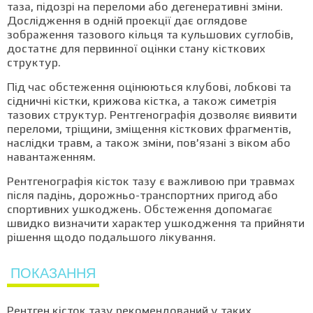
таза, підозрі на переломи або дегенеративні зміни.
Дослідження в одній проекції дає оглядове
зображення тазового кільця та кульшових суглобів,
достатнє для первинної оцінки стану кісткових
структур.
Під час обстеження оцінюються клубові, лобкові та
сідничні кістки, крижова кістка, а також симетрія
тазових структур. Рентгенографія дозволяє виявити
переломи, тріщини, зміщення кісткових фрагментів,
наслідки травм, а також зміни, пов’язані з віком або
навантаженням.
Рентгенографія кісток тазу є важливою при травмах
після падінь, дорожньо-транспортних пригод або
спортивних ушкоджень. Обстеження допомагає
швидко визначити характер ушкодження та прийняти
рішення щодо подальшого лікування.
ПОКАЗАННЯ
Рентген кісток тазу рекомендований у таких