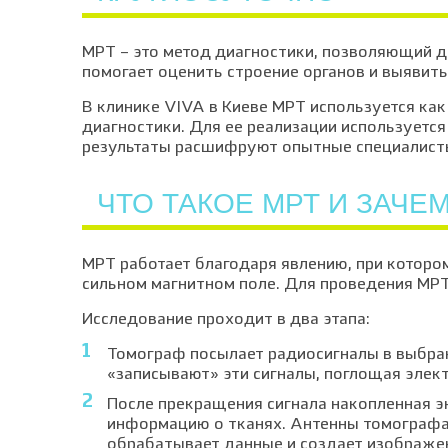
МРТ – это метод диагностики, позволяющий д
помогает оценить строение органов и выявить
В клинике VIVA в Киеве МРТ используется к
диагностики. Для ее реализации используетс
результаты расшифруют опытные специалист
ЧТО ТАКОЕ МРТ И ЗАЧЕ
МРТ работает благодаря явлению, при котор
сильном магнитном поле. Для проведения МРТ
Исследование проходит в два этапа:
Томограф посылает радиосигналы в выбра
«записывают» эти сигналы, поглощая элек
После прекращения сигнала накопленная э
информацию о тканях. Антенны томографа
обрабатывает данные и создает изображени