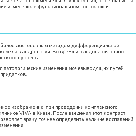
ы. МРТ часто применяется в гинекологии, а специалисты
шие изменения в функциональном состоянии и
иболее достоверным методом дифференциальной
железы в андрологии. Во время исследования точно
еского процесса.
ся патологические изменения мочевыводящих путей,
 придатков.
нное изображение, при проведении комплексного
линике VIVA в Киеве. После введения этот контраст
позволяет врачу точнее определить наличие воспалений,
изменений.