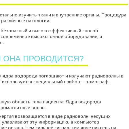
етально изучить ткани и внутренние органы. Процедура
 различные патологии.
ак безопасный и высокоэффективный способ
я современное высокоточное оборудование, а
ы.
М ОНА ПРОВОДИТСЯ?
ом ядра водорода поглощают и излучают радиоволны в
 используется специальный прибор — томограф.
нную область тела пациента. Ядра водорода
тромагнитные волны.
нергия возвращается в виде радиоволн, несущих
 улавливают эту информацию, а компьютер
е органа. Чем сильнее сигнал, тем ярче пиксель на