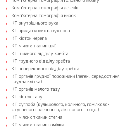
Комп'ютерна томографія головного мозку
Комп'ютерна томографія легенів
Комп'ютерна томографія нирок
КТ внутрішнього вуха
КТ придаткових пазух носа
КТ кісток черепа
КТ м’яких тканин шиї
КТ шийного відділу хребта
КТ грудного відділу хребта
КТ поперекового відділу хребта
КТ органів грудної порожнини (легені, середостіння,
грудна клітка)
КТ органів малого тазу
КТ кісток тазу
КТ суглоба (кульшового, колінного, гомілково-
ступневого, плечового, ліктьового тощо.)
КТ м’яких тканин стегна
КТ м’яких тканин гомілки