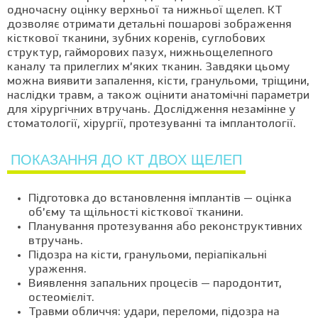
одночасну оцінку верхньої та нижньої щелеп. КТ
дозволяє отримати детальні пошарові зображення
кісткової тканини, зубних коренів, суглобових
структур, гайморових пазух, нижньощелепного
каналу та прилеглих м’яких тканин. Завдяки цьому
можна виявити запалення, кісти, гранульоми, тріщини,
наслідки травм, а також оцінити анатомічні параметри
для хірургічних втручань. Дослідження незамінне у
стоматології, хірургії, протезуванні та імплантології.
ПОКАЗАННЯ ДО КТ ДВОХ ЩЕЛЕП
Підготовка до встановлення імплантів — оцінка
об’єму та щільності кісткової тканини.
Планування протезування або реконструктивних
втручань.
Підозра на кісти, гранульоми, періапікальні
ураження.
Виявлення запальних процесів — пародонтит,
остеомієліт.
Травми обличчя: удари, переломи, підозра на