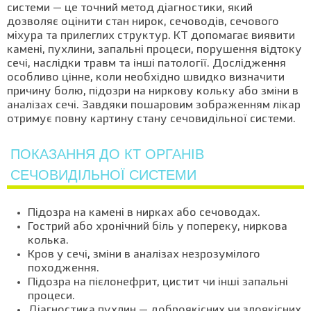
системи — це точний метод діагностики, який
дозволяє оцінити стан нирок, сечоводів, сечового
міхура та прилеглих структур. КТ допомагає виявити
камені, пухлини, запальні процеси, порушення відтоку
сечі, наслідки травм та інші патології. Дослідження
особливо цінне, коли необхідно швидко визначити
причину болю, підозри на ниркову кольку або зміни в
аналізах сечі. Завдяки пошаровим зображенням лікар
отримує повну картину стану сечовидільної системи.
ПОКАЗАННЯ ДО КТ ОРГАНІВ
СЕЧОВИДІЛЬНОЇ СИСТЕМИ
Підозра на камені в нирках або сечоводах.
Гострий або хронічний біль у попереку, ниркова
колька.
Кров у сечі, зміни в аналізах незрозумілого
походження.
Підозра на пієлонефрит, цистит чи інші запальні
процеси.
Діагностика пухлин — доброякісних чи злоякісних.