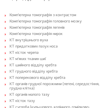
Комп’ютерна томографія з контрастом
Комп'ютерна томографія головного мозку
Комп'ютерна томографія легенів
Комп'ютерна томографія нирок
КТ внутрішнього вуха
КТ придаткових пазух носа
КТ кісток черепа
КТ м’яких тканин шиї
КТ шийного відділу хребта
КТ грудного відділу хребта
КТ поперекового відділу хребта
КТ органів грудної порожнини (легені, середостіння,
грудна клітка)
КТ органів малого тазу
КТ кісток тазу
КТ суглоба (кульшового, колінного, гомілково-