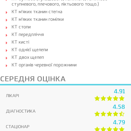
ступневого, плечового, ліктьового тощо.)
КТ м’яких тканин стегна
КТ м’яких тканин гомілки
КТ стопи
КТ передпліччя
КТ кисті
КТ однієї щелепи
КТ двох щелеп
КТ органів черевної порожнини
СЕРЕДНЯ ОЦІНКА
4.91
ЛІКАРІ
4.58
ДІАГНОСТИКА
4.79
СТАЦІОНАР