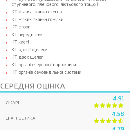
ступневого, плечового, ліктьового тощо.)
КТ м’яких тканин стегна
КТ м’яких тканин гомілки
КТ стопи
КТ передпліччя
КТ кисті
КТ однієї щелепи
КТ двох щелеп
КТ органів черевної порожнини
КТ органів сечовидільної системи
СЕРЕДНЯ ОЦІНКА
4.91
ЛІКАРІ
4.58
ДІАГНОСТИКА
4.79