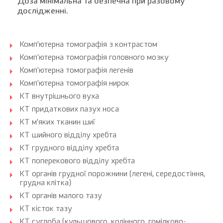
Доза мінімальна та безпечна при разовому
дослідженні.
Комп’ютерна томографія з контрастом
Комп'ютерна томографія головного мозку
Комп'ютерна томографія легенів
Комп'ютерна томографія нирок
КТ внутрішнього вуха
КТ придаткових пазух носа
КТ м’яких тканин шиї
КТ шийного відділу хребта
КТ грудного відділу хребта
КТ поперекового відділу хребта
КТ органів грудної порожнини (легені, середостіння,
грудна клітка)
КТ органів малого тазу
КТ кісток тазу
КТ суглоба (кульшового, колінного, гомілково-