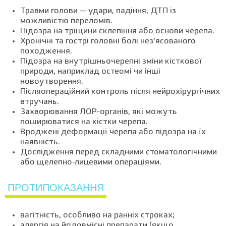
Травми голови — удари, падіння, ДТП із
можливістю переломів.
Підозра на тріщини склепіння або основи черепа.
Хронічні та гострі головні болі нез’ясованого
походження.
Підозра на внутрішньочерепні зміни кісткової
природи, наприклад остеомі чи інші
новоутворення.
Післяопераційний контроль після нейрохірургічних
втручань.
Захворювання ЛОР-органів, які можуть
поширюватися на кістки черепа.
Вроджені деформації черепа або підозра на їх
наявність.
Дослідження перед складними стоматологічними
або щелепно-лицевими операціями.
ПРОТИПОКАЗАННЯ
вагітність, особливо на ранніх строках;
алергія на йодовмісні препарати (якщо