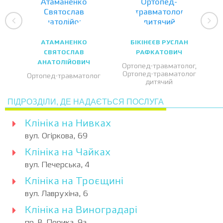
АТАМАНЕНКО
БІКІНЄЄВ РУСЛАН
СВЯТОСЛАВ
РАФКАТОВИЧ
АНАТОЛІЙОВИЧ
Ортопед-травматолог,
Ортопед-травматолог
Ортопед-травматолог
дитячий
ПІДРОЗДІЛИ, ДЕ НАДАЄТЬСЯ ПОСЛУГА
Клініка на Нивках
вул. Огіркова, 69
Клініка на Чайках
вул. Печерська, 4
Клініка на Троєщині
вул. Лаврухіна, 6
Клініка на Виноградарі