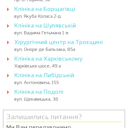
пр. В. Порика, 9а
Клініка на Борщагівці
вул. Якуба Коласа 2-д
Клініка на Шулявській
вул. Вадима Гетьмана 1-в
Хірургічний центр на Троєщині
вул. Оноре де Бальзака, 85а
Клініка на Харківському
Харківське шосе, 49 а
Клініка на Либідській
вул. Антоновича, 155
Клініка на Подолі
вул. Щекавицька, 36
Залишились питання?
Ми Вам передзвонимо