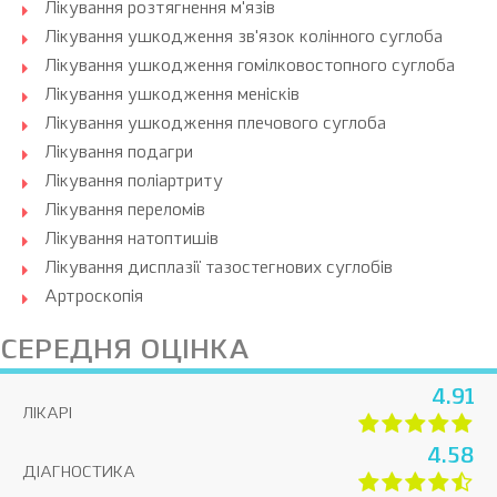
Лікування розтягнення м'язів
Лікування ушкодження зв'язок колінного суглоба
Лікування ушкодження гомілковостопного суглоба
Лікування ушкодження менісків
Лікування ушкодження плечового суглоба
Лікування подагри
Лікування поліартриту
Лікування переломів
Лікування натоптишів
Лікування дисплазії тазостегнових суглобів
Артроскопія
СЕРЕДНЯ ОЦІНКА
4.91
ЛІКАРІ
4.58
ДІАГНОСТИКА