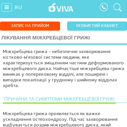
RU
ЗАПИС НА ПРИЙОМ
ОСОБИСТИЙ КАБІНЕТ
ЛІКУВАННЯ МІЖХРЕБЦЕВОЇ ГРИЖІ
Міжхребцева грижа – небезпечне захворювання
кістково-м'язової системи людини, яке
характеризується зміщенням частини деформованого
міжхребцевого диска. Найчастіше міжхребцева грижа
виникає у поперековому відділі, але поширені і
випадки локалізації у грудному і шийному відділах
хребта.
ПРИЧИНИ ТА СИМПТОМИ МІЖХРЕБЦЕВОЇ ГРИЖІ
Міжхребцева грижа проявляється як важке
ускладнення остеохондрозу. Під час захворювання
відбувається розрив міжхребцевого диска, який