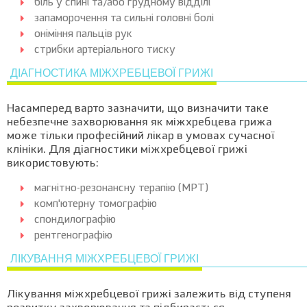
біль у спині та/або грудному відділі
запаморочення та сильні головні болі
оніміння пальців рук
стрибки артеріального тиску
ДІАГНОСТИКА МІЖХРЕБЦЕВОЇ ГРИЖІ
Насамперед варто зазначити, що визначити таке
небезпечне захворювання як міжхребцева грижа
може тільки професійний лікар в умовах сучасної
клініки. Для діагностики міжхребцевої грижі
використовують:
магнітно-резонансну терапію (МРТ)
комп'ютерну томографію
спондилографію
рентгенографію
ЛІКУВАННЯ МІЖХРЕБЦЕВОЇ ГРИЖІ
Лікування міжхребцевої грижі залежить від ступеня