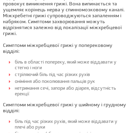
провокує виникнення грижі. Вона випинається та
ущемляє корінець нерва у спинномозковому каналі.
Міжхребетні грижі супроводжуються запаленням і
набряком. Симптоми захворювання можуть
відрізнятися залежно від локалізації міжхребцевої
грижі.
Симптоми міжхребцевої грижі у поперековому
відділі:
біль в області попереку, який може віддавати у
стегно і ноги
стріляючий біль під час різких рухів
оніміння або поколювання пальців рук
нетримання сечі, запори або діарея, відсутність
ерекції
Симптоми міжхребцевої грижі у шийному і грудному
відділі:
біль під час різких рухів, який може віддавати у
плечі або руки