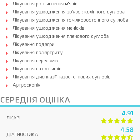
Лікування розтягнення м'язів
Лікування ушкодження зв'язок колінного суглоба
Лікування ушкодження гомілковостопного суглоба
Лікування ушкодження менісків
Лікування ушкодження плечового суглоба
Лікування подагри
Лікування поліартриту
Лікування переломів
Лікування натоптишів
Лікування дисплазії тазостегнових суглобів
Артроскопія
СЕРЕДНЯ ОЦІНКА
4.91
ЛІКАРІ
4.58
ДІАГНОСТИКА