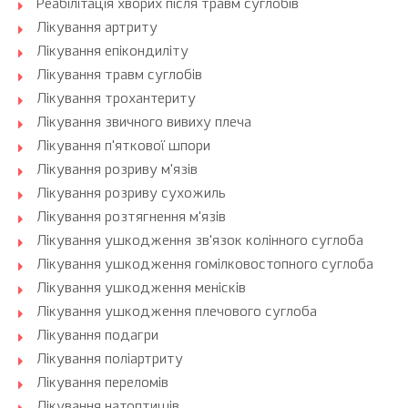
Реабілітація хворих після травм суглобів
Лікування артриту
Лікування епікондиліту
Лікування травм суглобів
Лікування трохантериту
Лікування звичного вивиху плеча
Лікування п'яткової шпори
Лікування розриву м'язів
Лікування розриву сухожиль
Лікування розтягнення м'язів
Лікування ушкодження зв'язок колінного суглоба
Лікування ушкодження гомілковостопного суглоба
Лікування ушкодження менісків
Лікування ушкодження плечового суглоба
Лікування подагри
Лікування поліартриту
Лікування переломів
Лікування натоптишів