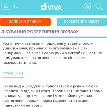
RU
ЗАПИС НА ПРИЙОМ
ОСОБИСТИЙ КАБІНЕТ
ЛІКУВАННЯ РОЗТЯГНЕННЯ ЗВ'ЯЗОК
Розтягнення зв'язок – поширене у травматології
ушкодження, причиною якого зазвичай є різкі,
ненормальні за амплітудою рухи в суглобах. Частіше
відбуваються розтягнення зв'язок ніг, а саме в
гомілкостопі та коліні.
ПРИЧИНИ
Такий вид ушкоджень трапляється у різних людей,
незалежно від віку і статі. Трохи частіше така травма
виникає у спортсменів, але і у звичайних умовах
розтягнення нерідкі: через падіння, спотикання,
підвертання ніг тощо.