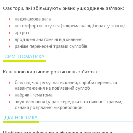
Фактори, які збільшують ризик ушкоджень зв'язок:
надлишкова вага
некомфортне взуття (зокрема на підборах у жінок)
артроз
вроджені анатомічні відхилення
раніше перенесені травми суглобів
СИМПТОМАТИКА
Клінічною картиною розтягнень зв'язок є:
біль під час руху, натискання, спроби перенести
навантаження на пов'язаний суглоб
набряк і гематома
звук хлопання (у разі середньої та сильної травми) –
ознака розірвання мікроволокон
ДІАГНОСТИКА