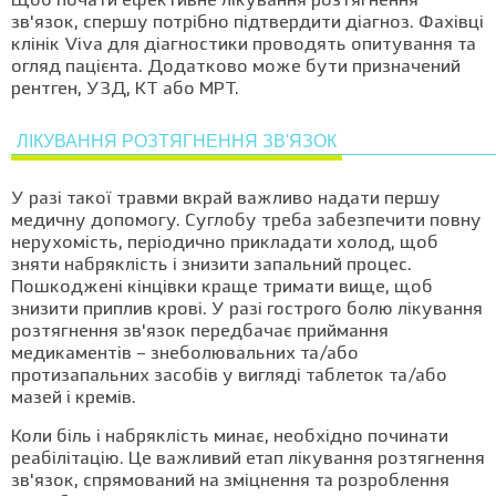
Щоб почати ефективне лікування розтягнення
зв'язок, спершу потрібно підтвердити діагноз. Фахівці
клінік Viva для діагностики проводять опитування та
огляд пацієнта. Додатково може бути призначений
рентген, УЗД, КТ або МРТ.
ЛІКУВАННЯ РОЗТЯГНЕННЯ ЗВ'ЯЗОК
У разі такої травми вкрай важливо надати першу
медичну допомогу. Суглобу треба забезпечити повну
нерухомість, періодично прикладати холод, щоб
зняти набряклість і знизити запальний процес.
Пошкоджені кінцівки краще тримати вище, щоб
знизити приплив крові. У разі гострого болю лікування
розтягнення зв'язок передбачає приймання
медикаментів – знеболювальних та/або
протизапальних засобів у вигляді таблеток та/або
мазей і кремів.
Коли біль і набряклість минає, необхідно починати
реабілітацію. Це важливий етап лікування розтягнення
зв'язок, спрямований на зміцнення та розроблення