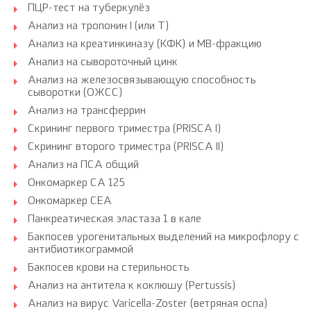
ПЦР-тест на туберкулёз
Анализ на тропонин I (или Т)
Анализ на креатинкиназу (КФК) и МВ-фракцию
Анализ на сывороточный цинк
Анализ на железосвязывающую способность
сыворотки (ОЖСС)
Анализ на трансферрин
Скрининг первого триместра (PRISCA I)
Скрининг второго триместра (PRISCA II)
Анализ на ПСА общий
Онкомаркер CA 125
Онкомаркер CEA
Панкреатическая эластаза 1 в кале
Бакпосев урогенитальных выделений на микрофлору с
антибиотикограммой
Бакпосев крови на стерильность
Анализ на антитела к коклюшу (Pertussis)
Анализ на вирус Varicella-Zoster (ветряная оспа)