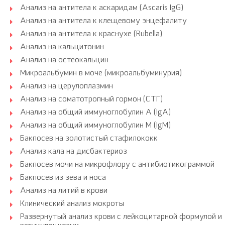
Анализ на антитела к аскаридам (Ascaris IgG)
Анализ на антитела к клещевому энцефалиту
Анализ на антитела к краснухе (Rubella)
Анализ на кальцитонин
Анализ на остеокальцин
Микроальбумин в моче (микроальбуминурия)
Анализ на церулоплазмин
Анализ на соматотропный гормон (СТГ)
Анализ на общий иммуноглобулин A (IgA)
Анализ на общий иммуноглобулин M (IgM)
Бакпосев на золотистый стафилококк
Анализ кала на дисбактериоз
Бакпосев мочи на микрофлору с антибиотикограммой
Бакпосев из зева и носа
Анализ на литий в крови
Клинический анализ мокроты
Развернутый анализ крови с лейкоцитарной формулой и