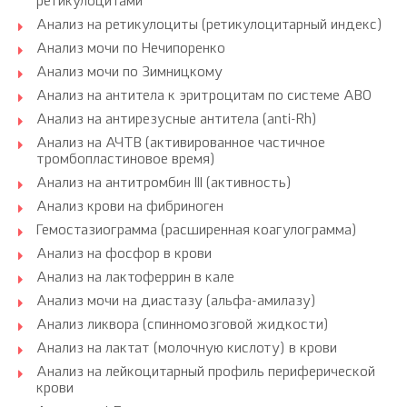
ретикулоцитами
Анализ на ретикулоциты (ретикулоцитарный индекс)
Анализ мочи по Нечипоренко
Анализ мочи по Зимницкому
Анализ на антитела к эритроцитам по системе АВ0
Анализ на антирезусные антитела (anti-Rh)
Анализ на АЧТВ (активированное частичное
тромбопластиновое время)
Анализ на антитромбин III (активность)
Анализ крови на фибриноген
Гемостазиограмма (расширенная коагулограмма)
Анализ на фосфор в крови
Анализ на лактоферрин в кале
Анализ мочи на диастазу (альфа-амилазу)
Анализ ликвора (спинномозговой жидкости)
Анализ на лактат (молочную кислоту) в крови
Анализ на лейкоцитарный профиль периферической
крови