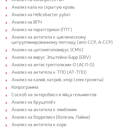
Анализ на кальпротектин
Анализ кала на скрытую кровь
Анализ на Helicobacter pylori
Анализ на ВПЧ
Анализ на паратгормон (ПТГ)
Анализ на антитела к циклическому
цитруллинированному пептиду (anti-CCP, A-CCP)
Анализ на цитомегаловирус (CMV)
Анализ на вирус Эпштейна-Барр (EBV)
Анализ на антистрептолизин-О (АСЛ-О)
Анализ на антитела к ТПО (АТ-ТПО)
Анализ на калий, натрий, хлор (электролиты)
Копрограмма
Соскоб на энтеробиоз и яйца гельминтов
Анализ на бруцеллёз
Анализ на антитела к лямблиям
Анализ на боррелиоз (болезнь Лайма)
Анализ на антитела к кори