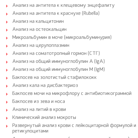
Анализ на антитела к клещевому энцефалиту
Анализ на антитела к краснухе (Rubella)
Анализ на кальцитонин
Анализ на остеокальцин
Микроальбумин в моче (микроальбуминурия)
Анализ на церулоплазмин
Анализ на соматотропный гормон (СТГ)
Анализ на общий иммуноглобулин A (IgA)
Анализ на общий иммуноглобулин M (IgM)
Бакпосев на золотистый стафилококк
Анализ кала на дисбактериоз
Бакпосев мочи на микрофлору с антибиотикограммой
Бакпосев из зева и носа
Анализ на литий в крови
Клинический анализ мокроты
Развернутый анализ крови с лейкоцитарной формулой и
ретикулоцитами