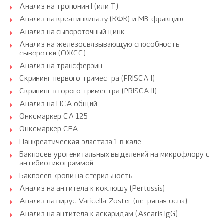
Анализ на тропонин I (или Т)
Анализ на креатинкиназу (КФК) и МВ-фракцию
Анализ на сывороточный цинк
Анализ на железосвязывающую способность
сыворотки (ОЖСС)
Анализ на трансферрин
Скрининг первого триместра (PRISCA I)
Скрининг второго триместра (PRISCA II)
Анализ на ПСА общий
Онкомаркер CA 125
Онкомаркер CEA
Панкреатическая эластаза 1 в кале
Бакпосев урогенитальных выделений на микрофлору с
антибиотикограммой
Бакпосев крови на стерильность
Анализ на антитела к коклюшу (Pertussis)
Анализ на вирус Varicella-Zoster (ветряная оспа)
Анализ на антитела к аскаридам (Ascaris IgG)