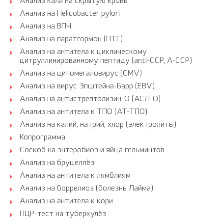
Анализ кала на скрытую кровь
Анализ на Helicobacter pylori
Анализ на ВПЧ
Анализ на паратгормон (ПТГ)
Анализ на антитела к циклическому
цитруллинированному пептиду (anti-CCP, A-CCP)
Анализ на цитомегаловирус (CMV)
Анализ на вирус Эпштейна-Барр (EBV)
Анализ на антистрептолизин-О (АСЛ-О)
Анализ на антитела к ТПО (АТ-ТПО)
Анализ на калий, натрий, хлор (электролиты)
Копрограмма
Соскоб на энтеробиоз и яйца гельминтов
Анализ на бруцеллёз
Анализ на антитела к лямблиям
Анализ на боррелиоз (болезнь Лайма)
Анализ на антитела к кори
ПЦР-тест на туберкулёз