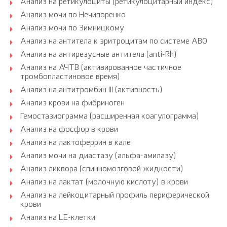
Анализ на ретикулоциты (ретикулоцитарный индекс)
Анализ мочи по Нечипоренко
Анализ мочи по Зимницкому
Анализ на антитела к эритроцитам по системе АВ0
Анализ на антирезусные антитела (anti-Rh)
Анализ на АЧТВ (активированное частичное
тромбопластиновое время)
Анализ на антитромбин III (активность)
Анализ крови на фибриноген
Гемостазиограмма (расширенная коагулограмма)
Анализ на фосфор в крови
Анализ на лактоферрин в кале
Анализ мочи на диастазу (альфа-амилазу)
Анализ ликвора (спинномозговой жидкости)
Анализ на лактат (молочную кислоту) в крови
Анализ на лейкоцитарный профиль периферической
крови
Анализ на LE-клетки