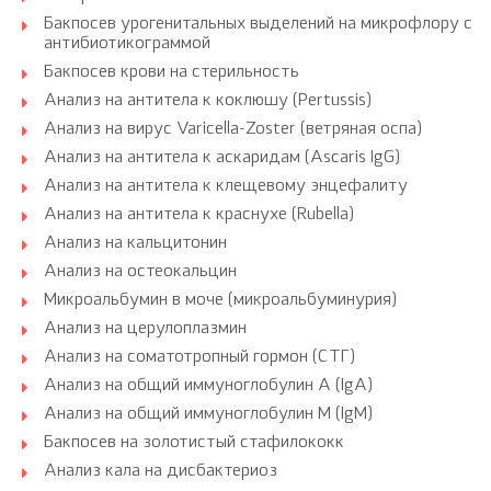
Бакпосев урогенитальных выделений на микрофлору с
антибиотикограммой
Бакпосев крови на стерильность
Анализ на антитела к коклюшу (Pertussis)
Анализ на вирус Varicella-Zoster (ветряная оспа)
Анализ на антитела к аскаридам (Ascaris IgG)
Анализ на антитела к клещевому энцефалиту
Анализ на антитела к краснухе (Rubella)
Анализ на кальцитонин
Анализ на остеокальцин
Микроальбумин в моче (микроальбуминурия)
Анализ на церулоплазмин
Анализ на соматотропный гормон (СТГ)
Анализ на общий иммуноглобулин A (IgA)
Анализ на общий иммуноглобулин M (IgM)
Бакпосев на золотистый стафилококк
Анализ кала на дисбактериоз