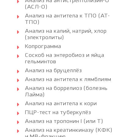
Анализ на антистрептолизин-О
(АСЛ-О)
Анализ на антитела к ТПО (АТ-
ТПО)
Анализ на калий, натрий, хлор
(электролиты)
Копрограмма
Соскоб на энтеробиоз и яйца
гельминтов
Анализ на бруцеллёз
Анализ на антитела к лямблиям
Анализ на боррелиоз (болезнь
Лайма)
Анализ на антитела к кори
ПЦР-тест на туберкулёз
Анализ на тропонин I (или Т)
Анализ на креатинкиназу (КФК)
и МВ-фракцию