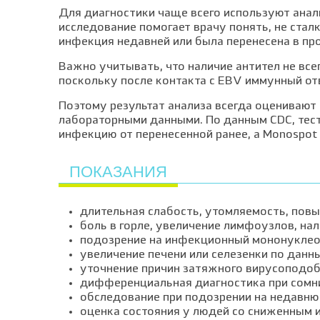
Для диагностики чаще всего используют анали
исследование помогает врачу понять, не сталк
инфекция недавней или была перенесена в пр
Важно учитывать, что наличие антител не все
поскольку после контакта с EBV иммунный от
Поэтому результат анализа всегда оценивают 
лабораторными данными. По данным CDC, тес
инфекцию от перенесенной ранее, а Monospot
ПОКАЗАНИЯ
длительная слабость, утомляемость, пов
боль в горле, увеличение лимфоузлов, на
подозрение на инфекционный мононуклео
увеличение печени или селезенки по данн
уточнение причин затяжного вирусоподоб
дифференциальная диагностика при сомн
обследование при подозрении на недавн
оценка состояния у людей со сниженным 