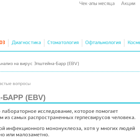
Чек-апы месяца
Акции
03
Диагностика
Стоматология
Офтальмология
Косм
нализ на вирус Эпштейна-Барр (EBV)
астые вопросы
БАРР (EBV)
то лабораторное исследование, которое помогает
м из самых распространенных герпесвирусов человека.
ой инфекционного мононуклеоза, хотя у многих людей
но или малозаметно.