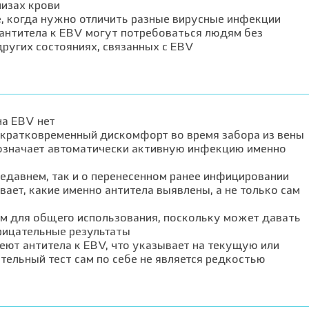
лизах крови
, когда нужно отличить разные вирусные инфекции
 антитела к EBV могут потребоваться людям без
других состояниях, связанных с EBV
на EBV нет
о кратковременный дискомфорт во время забора из вены
 означает автоматически активную инфекцию именно
недавнем, так и о перенесенном ранее инфицировании
ает, какие именно антитела выявлены, а не только сам
ом для общего использования, поскольку может давать
рицательные результаты
меют антитела к EBV, что указывает на текущую или
ельный тест сам по себе не является редкостью