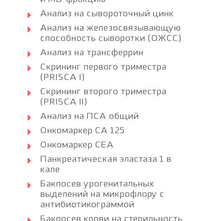
Анализ на сывороточный цинк
Анализ на железосвязывающую
способность сыворотки (ОЖСС)
Анализ на трансферрин
Скрининг первого триместра
(PRISCA I)
Скрининг второго триместра
(PRISCA II)
Анализ на ПСА общий
Онкомаркер CA 125
Онкомаркер CEA
Панкреатическая эластаза 1 в
кале
Бакпосев урогенитальных
выделений на микрофлору с
антибиотикограммой
Бакпосев крови на стерильность