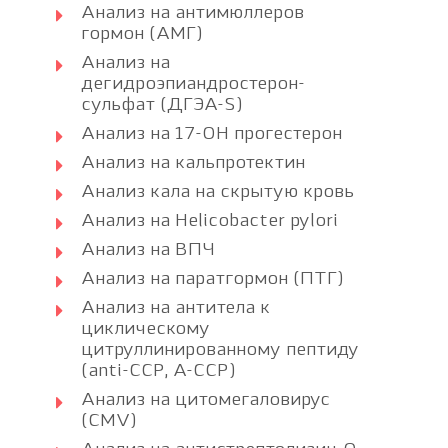
Анализ на антимюллеров
гормон (АМГ)
Анализ на
дегидроэпиандростерон-
сульфат (ДГЭА-S)
Анализ на 17-ОН прогестерон
Анализ на кальпротектин
Анализ кала на скрытую кровь
Анализ на Helicobacter pylori
Анализ на ВПЧ
Анализ на паратгормон (ПТГ)
Анализ на антитела к
циклическому
цитруллинированному пептиду
(anti-CCP, A-CCP)
Анализ на цитомегаловирус
(CMV)