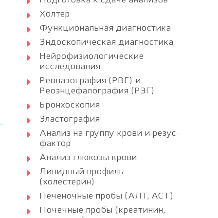
Подготовка к сдаче анализов
Холтер
Функциональная диагностика
Эндоскопическая диагностика
Нейрофизиологические
исследования
Реовазография (РВГ) и
Реоэнцефалография (РЭГ)
Бронхоскопия
Эластография
Анализ на группу крови и резус-
фактор
Анализ глюкозы крови
Липидный профиль
(холестерин)
Печеночные пробы (АЛТ, АСТ)
Почечные пробы (креатинин,