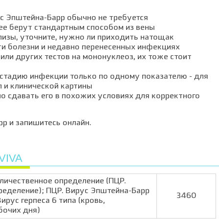
ус Эпштейна-Барр обычно не требуется
 ее берут стандартным способом из вены
лизы, уточните, нужно ли приходить натощак
ти болезни и недавно перенесенных инфекциях
или других тестов на мононуклеоз, их тоже стоит
 стадию инфекции только по одному показателю - для
л и клинической картины
но сдавать его в похожих условиях для корректного
рр и запишитесь онлайн.
VIVA
личественное определение (ПЦР.
ределение); ПЦР. Вирус Эпштейна-Барр
3460
ирус герпеса 6 типа (кровь,
бочих дня)