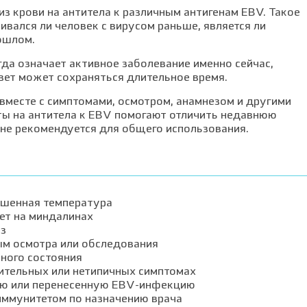
з крови на антитела к различным антигенам EBV. Такое
ивался ли человек с вирусом раньше, является ли
ошлом.
гда означает активное заболевание именно сейчас,
вет может сохраняться длительное время.
вместе с симптомами, осмотром, анамнезом и другими
ты на антитела к EBV помогают отличить недавнюю
 не рекомендуется для общего использования.
ышенная температура
лет на миндалинах
з
ым осмотра или обследования
ного состояния
ительных или нетипичных симптомах
юю или перенесенную EBV-инфекцию
иммунитетом по назначению врача