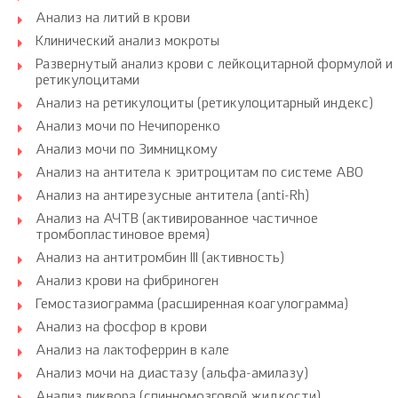
Анализ на литий в крови
Клинический анализ мокроты
Развернутый анализ крови с лейкоцитарной формулой и
ретикулоцитами
Анализ на ретикулоциты (ретикулоцитарный индекс)
Анализ мочи по Нечипоренко
Анализ мочи по Зимницкому
Анализ на антитела к эритроцитам по системе АВ0
Анализ на антирезусные антитела (anti-Rh)
Анализ на АЧТВ (активированное частичное
тромбопластиновое время)
Анализ на антитромбин III (активность)
Анализ крови на фибриноген
Гемостазиограмма (расширенная коагулограмма)
Анализ на фосфор в крови
Анализ на лактоферрин в кале
Анализ мочи на диастазу (альфа-амилазу)
Анализ ликвора (спинномозговой жидкости)