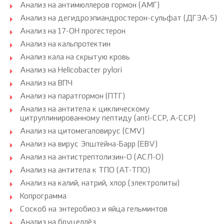
Анализ на антимюллеров гормон (АМГ)
Анализ на дегидроэпиандростерон-сульфат (ДГЭА-S)
Анализ на 17-ОН прогестерон
Анализ на кальпротектин
Анализ кала на скрытую кровь
Анализ на Helicobacter pylori
Анализ на ВПЧ
Анализ на паратгормон (ПТГ)
Анализ на антитела к циклическому
цитруллинированному пептиду (anti-CCP, A-CCP)
Анализ на цитомегаловирус (CMV)
Анализ на вирус Эпштейна-Барр (EBV)
Анализ на антистрептолизин-О (АСЛ-О)
Анализ на антитела к ТПО (АТ-ТПО)
Анализ на калий, натрий, хлор (электролиты)
Копрограмма
Соскоб на энтеробиоз и яйца гельминтов
Анализ на бруцеллёз