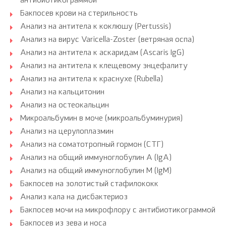
антибиотикограммой
Бакпосев крови на стерильность
Анализ на антитела к коклюшу (Pertussis)
Анализ на вирус Varicella-Zoster (ветряная оспа)
Анализ на антитела к аскаридам (Ascaris IgG)
Анализ на антитела к клещевому энцефалиту
Анализ на антитела к краснухе (Rubella)
Анализ на кальцитонин
Анализ на остеокальцин
Микроальбумин в моче (микроальбуминурия)
Анализ на церулоплазмин
Анализ на соматотропный гормон (СТГ)
Анализ на общий иммуноглобулин A (IgA)
Анализ на общий иммуноглобулин M (IgM)
Бакпосев на золотистый стафилококк
Анализ кала на дисбактериоз
Бакпосев мочи на микрофлору с антибиотикограммой
Бакпосев из зева и носа