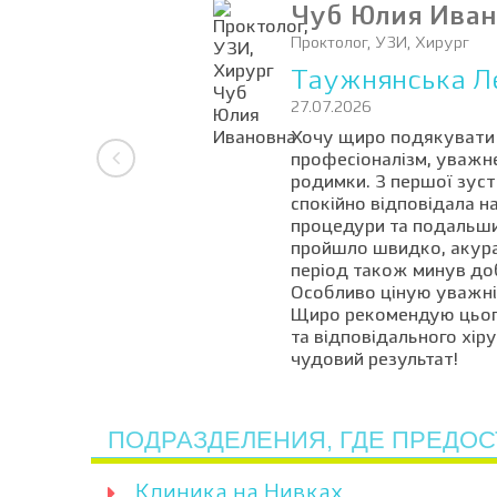
Чуб Юлия Ива
Проктолог, УЗИ, Хирург
Таужнянська Л
27.07.2026
Хочу щиро подякувати л
професіоналізм, уважне
родимки. З першої зуст
спокійно відповідала на
процедури та подальши
пройшло швидко, акура
період також минув доб
Особливо ціную уважніс
Щиро рекомендую цього 
та відповідального хір
чудовий результат!
ПОДРАЗДЕЛЕНИЯ, ГДЕ ПРЕДОС
Клиника на Нивках