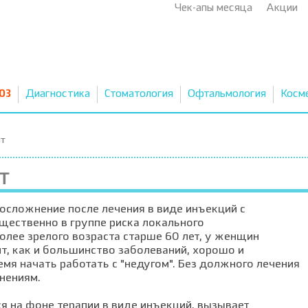
Чек-апы месяца
Акции
03
Диагностика
Стоматология
Офтальмология
Косм
т
Т
осложнение после лечения в виде инъекций с
щественно в группе риска локального
лее зрелого возраста старше 60 лет, у женщин
т, как и большинство заболеваний, хорошо и
емя начать работать с "недугом". Без должного лечения
жнениям.
я на фоне терапии в виде инъекций, вызывает