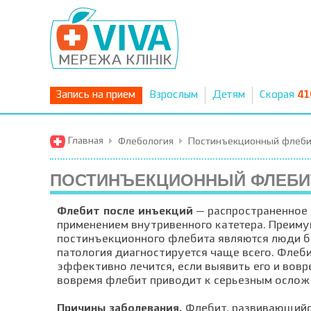
Запись на прием
Взрослым
Детям
Скорая
41
Главная
Флебология
Постинъекционный флеби
ПОСТИНЪЕКЦИОННЫЙ ФЛЕБИ
Флебит после инъекций
— распространенное 
применением внутривенного катетера. Преиму
постинъекционного флебита являются люди бо
патология диагностируется чаще всего. Флеби
эффективно лечится, если выявить его и вовр
вовремя флебит приводит к серьезным осло
Причины заболевания.
Флебит, развивающийс