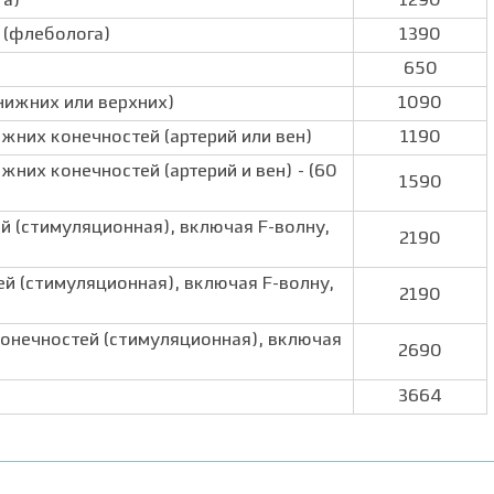
га)
1290
 (флеболога)
1390
650
нижних или верхних)
1090
них конечностей (артерий или вен)
1190
них конечностей (артерий и вен) - (60
1590
 (стимуляционная), включая F-волну,
2190
 (стимуляционная), включая F-волну,
2190
онечностей (стимуляционная), включая
2690
3664