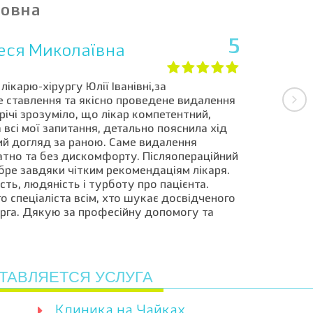
новна
5
еся Миколаївна
ікарю-хірургу Юлії Іванівні,за
 ставлення та якісно проведене видалення
річі зрозуміло, що лікар компетентний,
 всі мої запитання, детально пояснила хід
й догляд за раною. Саме видалення
тно та без дискомфорту. Післяопераційний
ре завдяки чітким рекомендаціям лікаря.
ть, людяність і турботу про пацієнта.
спеціаліста всім, хто шукає досвідченого
урга. Дякую за професійну допомогу та
ТАВЛЯЕТСЯ УСЛУГА
Клиника на Чайках