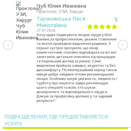
Чуб Юлия Ивановна
Проктолог, УЗИ, Хирург
Таужнянська Леся
5
Миколаївна
27.07.2026
Хочу щиро подякувати лікарю-хірургу Юлії
Іванівні,за професіоналізм, уважне ставлення
та якісно проведене видалення родимки. З
першої зустрічі зрозуміло, що лікар
компетентний, спокійно відповідала на всі мої
запитання, детально пояснила хід процедури
та подальший догляд за раною. Саме
видалення пройшло швидко, акуратно та без
дискомфорту. Післяопераційний період також
минув добре завдяки чітким рекомендаціям
лікаря. Особливо ціную уважність, людяність і
турботу про пацієнта. Щиро рекомендую
цього спеціаліста всім, хто шукає
досвідченого та відповідального хірурга.
Дякую за професійну допомогу та чудовий
результат!
ПОДРАЗДЕЛЕНИЯ, ГДЕ ПРЕДОСТАВЛЯЕТСЯ
УСЛУГА