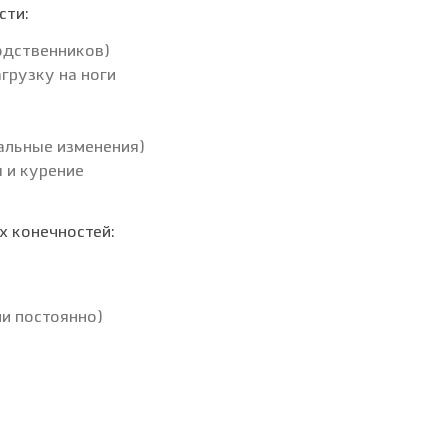
сти:
одственников)
грузку на ноги
нальные изменения)
 и курение
х конечностей:
ли постоянно)