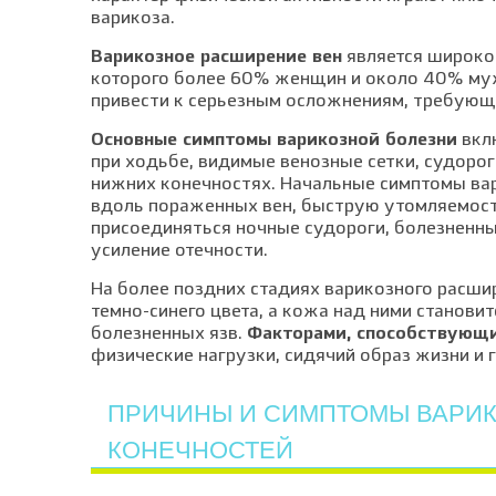
варикоза.
Варикозное расширение вен
является широко
которого более 60% женщин и около 40% му
привести к серьезным осложнениям, требующ
Основные симптомы варикозной болезни
вклю
при ходьбе, видимые венозные сетки, судорог
нижних конечностях. Начальные симптомы ва
вдоль пораженных вен, быструю утомляемость
присоединяться ночные судороги, болезненн
усиление отечности.
На более поздних стадиях варикозного расши
темно-синего цвета, а кожа над ними станови
болезненных язв.
Факторами, способствующи
физические нагрузки, сидячий образ жизни и
ПРИЧИНЫ И СИМПТОМЫ ВАРИ
КОНЕЧНОСТЕЙ