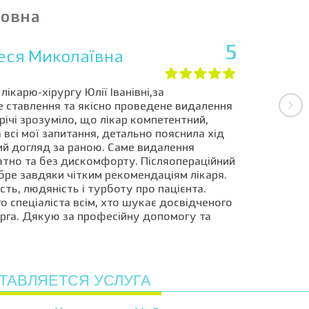
новна
5
еся Миколаївна
ікарю-хірургу Юлії Іванівні,за
 ставлення та якісно проведене видалення
річі зрозуміло, що лікар компетентний,
 всі мої запитання, детально пояснила хід
й догляд за раною. Саме видалення
тно та без дискомфорту. Післяопераційний
ре завдяки чітким рекомендаціям лікаря.
ть, людяність і турботу про пацієнта.
спеціаліста всім, хто шукає досвідченого
урга. Дякую за професійну допомогу та
ТАВЛЯЕТСЯ УСЛУГА