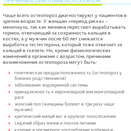
ПРИЧИНЫ И СИМПТОМЫ ОСТЕОПОРОЗА
Чаще всего остеопороз диагностируют у пациентов в
зрелом возрасте. У женщин «период риска» –
менопауза, так как яичники перестают вырабатывать
гормон, отвечающий за сохранность кальция в
костях, а у мужчин после 60 лет снижается
выработка тестестерона, который тоже отвечает за
кальций в скелете. Но, кроме физиологических
изменений в организме с возрастом, причинами
возникновения остеопороза могут быть:
генетическая предрасположенность (остеопороз у
близких родственников)
заболевания эндокринной системы
принадлежность к европеоидной или монголоидной
расе
женский пол (женщины болеют в три раза чаще
мужчин)
критический малый вес и хрупкое телосложение
сидячий образ жизни и плохое питание
курение и чрезмерное употребление кофеина и