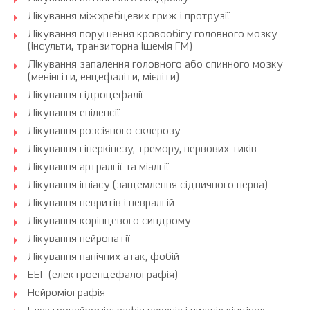
Лікування міжхребцевих гриж і протрузії
Лікування порушення кровообігу головного мозку
(інсульти, транзиторна ішемія ГМ)
Лікування запалення головного або спинного мозку
(менінгіти, енцефаліти, мієліти)
Лікування гідроцефалії
Лікування епілепсії
Лікування розсіяного склерозу
Лікування гіперкінезу, тремору, нервових тиків
Лікування артралгії та міалгії
Лікування ішіасу (защемлення сідничного нерва)
Лікування невритів і невралгій
Лікування корінцевого синдрому
Лікування нейропатії
Лікування панічних атак, фобій
ЕЕГ (електроенцефалографія)
Нейроміографія