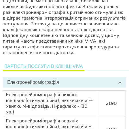
підготовки, не має протипоказань, безболісна і
виключає будь-які побічні ефекти. Важливу роль у
разі електронейроміографії з ритмічною стимуляцією
відіграє грамотна інтерпретація отриманих результатів
тестування. З огляду на це величезне значення має
кваліфікація як лікаря-невролога, так і діагноста.
Відповідну компетенцію та великий досвід у цьому
питанні мають представники клініки VIVA, які
гарантують ефективне проходження процедури та
встановлення точного діагнозу.
ВАРТІСТЬ ПОСЛУГИ В КЛІНІЦІ VIVA
Електронейроміографія
Електронейроміографія нижніх
кінцівок (стимуляційна), включаючи F-
2190
хвилю, М-відповідь, Н-рефлекс - (30
хв.)
Електронейроміографія верхніх
кінцівок (стимуляційна), включаючи F-