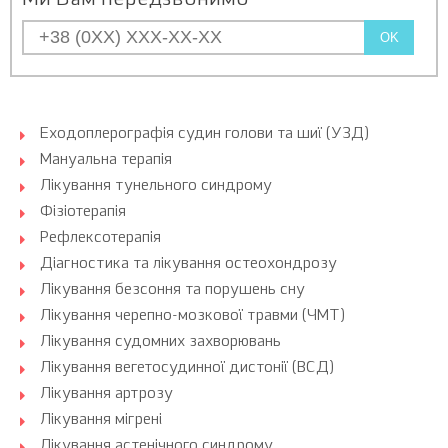
Ми Вам передзвонимо
OK
Еходоплерографія судин голови та шиї (УЗД)
Мануальна терапія
Лікування тунельного синдрому
Фізіотерапія
Рефлексотерапія
Діагностика та лікування остеохондрозу
Лікування безсоння та порушень сну
Лікування черепно-мозкової травми (ЧМТ)
Лікування судомних захворювань
Лікування вегетосудинної дистонії (ВСД)
Лікування артрозу
Лікування мігрені
Лікування астенічного синдрому