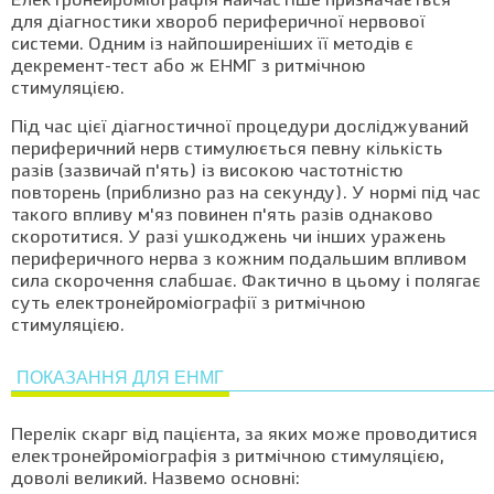
Електронейроміографія найчастіше призначається
для діагностики хвороб периферичної нервової
системи. Одним із найпоширеніших її методів є
декремент-тест або ж ЕНМГ з ритмічною
стимуляцією.
Під час цієї діагностичної процедури досліджуваний
периферичний нерв стимулюється певну кількість
разів (зазвичай п'ять) із високою частотністю
повторень (приблизно раз на секунду). У нормі під час
такого впливу м'яз повинен п'ять разів однаково
скоротитися. У разі ушкоджень чи інших уражень
периферичного нерва з кожним подальшим впливом
сила скорочення слабшає. Фактично в цьому і полягає
суть електронейроміографії з ритмічною
стимуляцією.
ПОКАЗАННЯ ДЛЯ ЕНМГ
Перелік скарг від пацієнта, за яких може проводитися
електронейроміографія з ритмічною стимуляцією,
доволі великий. Назвемо основні: