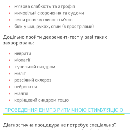
м'язова слабкість та атрофія
мимовільні скорочення та судоми
зміни рівня чутливості м'язів
біль у шиї, руках, спині (з прострілами)
Доцільно пройти декремент-тест у разі таких
захворювань:
неврити
міопатії
тунельний синдром
мієліт
розсіяний склероз
нейропатія
міалгія
корінцевий синдром тощо
ПРОВЕДЕННЯ ЕНМГ З РИТМІЧНОЮ СТИМУЛЯЦІЄЮ
Діагностична процедура не потребує спеціальної