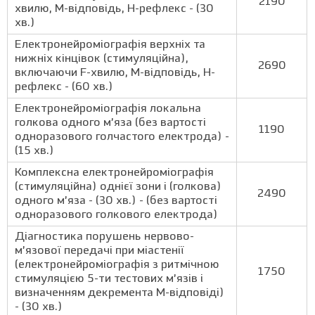
2190
хвилю, М-відповідь, Н-рефлекс - (30
хв.)
Електронейроміографія верхніх та
нижніх кінцівок (стимуляційна),
2690
включаючи F-хвилю, М-відповідь, Н-
рефлекс - (60 хв.)
Електронейроміографія локальна
голкова одного м’яза (без вартості
1190
одноразового голчастого електрода) -
(15 хв.)
Комплексна електронейроміографія
(стимуляційна) однієї зони і (голкова)
2490
одного м’яза - (30 хв.) - (без вартості
одноразового голкового електрода)
Діагностика порушень нервово-
м’язової передачі при міастенії
(електронейроміографія з ритмічною
1750
стимуляцією 5-ти тестових м’язів і
визначенням декремента М-відповіді)
- (30 хв.)