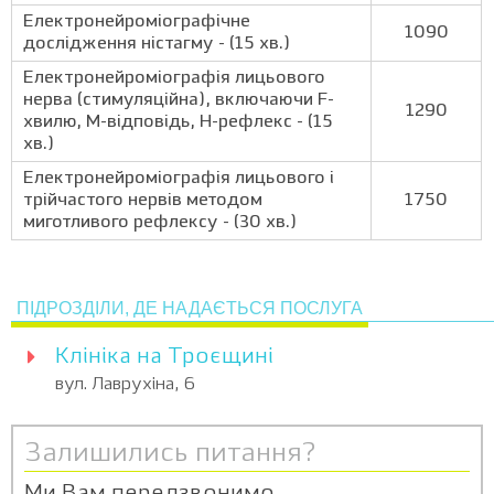
Електронейроміографічне
1090
дослідження ністагму - (15 хв.)
Електронейроміографія лицьового
нерва (стимуляційна), включаючи F-
1290
хвилю, М-відповідь, Н-рефлекс - (15
хв.)
Електронейроміографія лицьового і
трійчастого нервів методом
1750
миготливого рефлексу - (30 хв.)
ПІДРОЗДІЛИ, ДЕ НАДАЄТЬСЯ ПОСЛУГА
Клініка на Троєщині
вул. Лаврухіна, 6
Залишились питання?