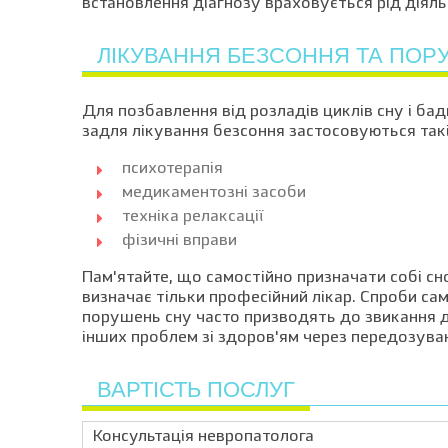
встановлення діагнозу враховується рід діяль
ЛІКУВАННЯ БЕЗСОННЯ ТА ПОР
Для позбавлення від розладів циклів сну і бад
задля лікування безсоння застосовуються такі
психотерапія
медикаментозні засоби
техніка релаксації
фізичні вправи
Пам'ятайте, що самостійно призначати собі сн
визначає тільки професійний лікар. Спроби са
порушень сну часто призводять до звикання до
інших проблем зі здоров'ям через передозува
ВАРТІСТЬ ПОСЛУГ
Консультація невропатолога