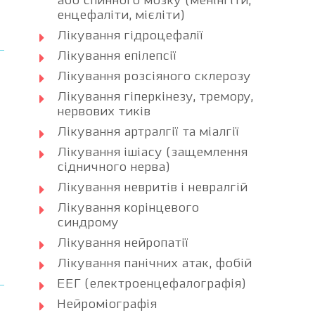
або спинного мозку (менінгіти,
енцефаліти, мієліти)
Лікування гідроцефалії
Лікування епілепсії
Лікування розсіяного склерозу
Лікування гіперкінезу, тремору,
нервових тиків
Лікування артралгії та міалгії
Лікування ішіасу (защемлення
сідничного нерва)
Лікування невритів і невралгій
Лікування корінцевого
синдрому
Лікування нейропатії
Лікування панічних атак, фобій
ЕЕГ (електроенцефалографія)
Нейроміографія