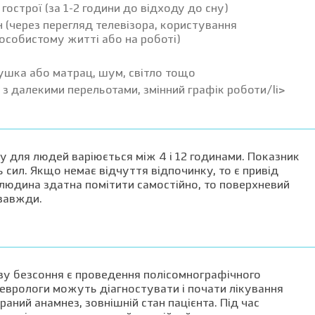
 гострої (за 1-2 години до відходу до сну)
 (через перегляд телевізора, користування
особистому житті або на роботі)
ушка або матрац, шум, світло тощо
 з далекими перельотами, змінний графік роботи/li>
ну для людей варіюється між 4 і 12 годинами. Показник
 сил. Якщо немає відчуття відпочинку, то є привід
 людина здатна помітити самостійно, то поверхневий
 завжди.
зу безсоння є проведення полісомнографічного
неврологи можуть діагностувати і почати лікування
раний анамнез, зовнішній стан пацієнта. Під час