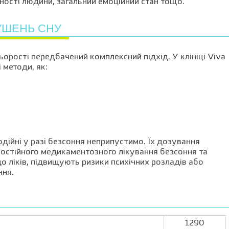
ності людини, загальний емоційний стан тощо.
УШЕНЬ СНУ
ьорості передбачений комплексний підхід. У клініці Viva
 методи, як:
одійні у разі безсоння неприпустимо. Їх дозування
мостійного медикаментозного лікування безсоння та
 ліків, підвищують ризики психічних розладів або
ння.
1290