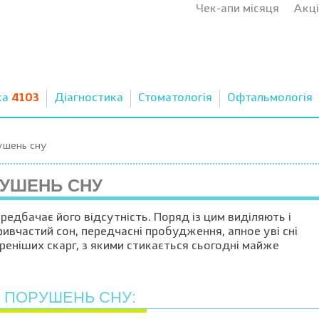
Чек-апи місяця
Акці
ка
4103
Діагностика
Стоматологія
Офтальмологія
рушень сну
РУШЕНЬ СНУ
редбачає його відсутність. Поряд із цим виділяють і
ивчастий сон, передчасні пробудження, апное уві сні
реніших скарг, з якими стикається сьогодні майже
 ПОРУШЕНЬ СНУ: