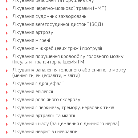
Лікування безсоння та порушень сну
Лікування черепно-мозкової травми (ЧМТ)
Лікування судомних захворювань
Лікування вегетосудинної дистонії (ВСД)
Лікування артрозу
Лікування мігрені
Лікування міжхребцевих гриж і протрузії
Лікування порушення кровообігу головного мозку
(інсульти, транзиторна ішемія ГМ)
Лікування запалення головного або спинного мозку
(менінгіти, енцефаліти, мієліти)
Лікування гідроцефалії
Лікування епілепсії
Лікування розсіяного склерозу
Лікування гіперкінезу, тремору, нервових тиків
Лікування артралгії та міалгії
Лікування ішіасу (защемлення сідничного нерва)
Лікування невритів і невралгій