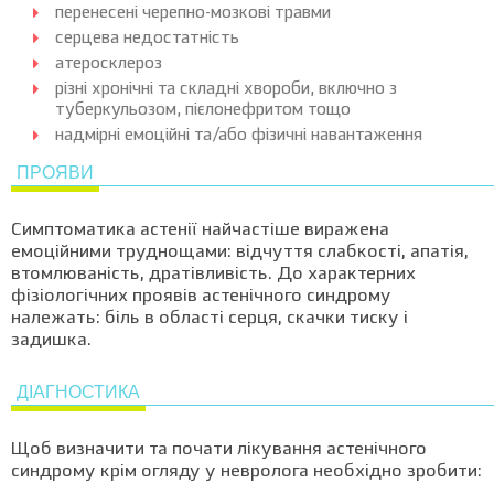
перенесені черепно-мозкові травми
серцева недостатність
атеросклероз
різні хронічні та складні хвороби, включно з
туберкульозом, пієлонефритом тощо
надмірні емоційні та/або фізичні навантаження
ПРОЯВИ
Симптоматика астенії найчастіше виражена
емоційними труднощами: відчуття слабкості, апатія,
втомлюваність, дратівливість. До характерних
фізіологічних проявів астенічного синдрому
належать: біль в області серця, скачки тиску і
задишка.
ДІАГНОСТИКА
Щоб визначити та почати лікування астенічного
синдрому крім огляду у невролога необхідно зробити: