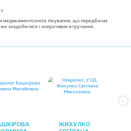
ку
крім медикаментозного лікування, що передбачає
оже знадобитися і оперативне втручання.
АШКІРОВА
ЖИХУЛКО