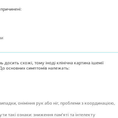
причинені:
ни
ь досить схожі, тому іноді клінічна картина ішемії
. До основних симптомів належать:
рипадки, оніміння рук або ніг, проблеми з координацією,
ти такі ознаки: зниження пам'яті та інтелекту