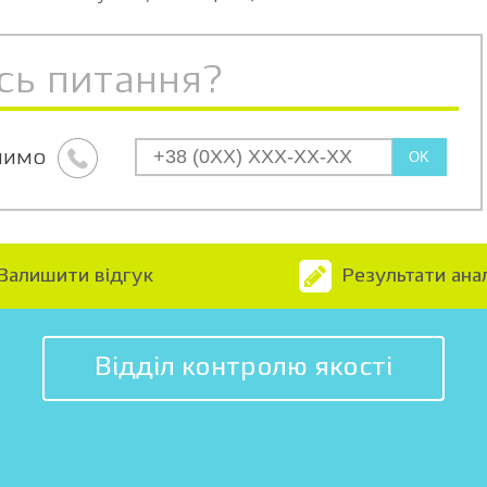
сь питання?
нимо
OK
Залишити відгук
Результати анал
Відділ контролю якості