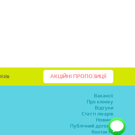
ізів
АКЦІЙНІ ПРОПОЗИЦІЇ
Вакансії
Про клініку
Відгуки
Статті лікарів
Новини
Публічний договір
Контакти