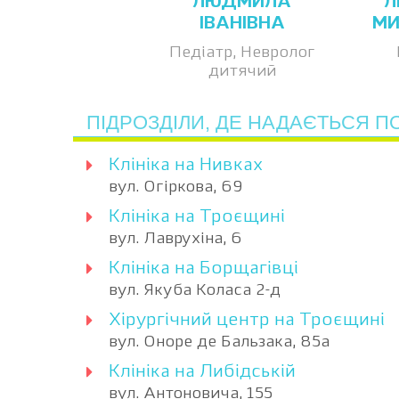
ЛЮДМИЛА
Л
ІВАНІВНА
МИ
Педіатр, Невролог
дитячий
ПІДРОЗДІЛИ, ДЕ НАДАЄТЬСЯ П
Клініка на Нивках
вул. Огіркова, 69
Клініка на Троєщині
вул. Лаврухіна, 6
Клініка на Борщагівці
вул. Якуба Коласа 2-д
Хірургічний центр на Троєщині
вул. Оноре де Бальзака, 85а
Клініка на Либідській
вул. Антоновича, 155