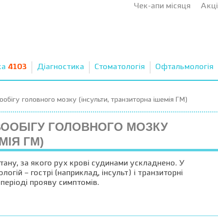
Чек-апи місяця
Акці
ка
4103
Діагностика
Стоматологія
Офтальмологія
обігу головного мозку (інсульти, транзиторна ішемія ГМ)
ВООБІГУ ГОЛОВНОГО МОЗКУ
МІЯ ГМ)
ану, за якого рух крові судинами ускладнено. У
логій – гострі (наприклад, інсульт) і транзиторні
 періоді прояву симптомів.