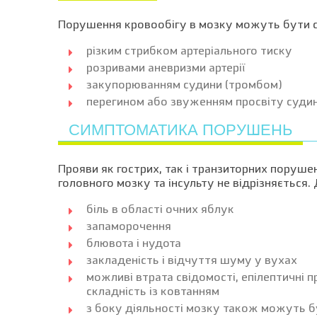
Порушення кровообігу в мозку можуть бути с
різким стрибком артеріального тиску
розривами аневризми артерії
закупорюванням судини (тромбом)
перегином або звуженням просвіту суди
СИМПТОМАТИКА ПОРУШЕНЬ
Прояви як гострих, так і транзиторних порушен
головного мозку та інсульту не відрізняється
біль в області очних яблук
запаморочення
блювота і нудота
закладеність і відчуття шуму у вухах
можливі втрата свідомості, епілептичні п
складність із ковтанням
з боку діяльності мозку також можуть бу