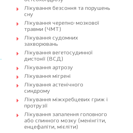
Лікування безсоння та порушень
сну
Лікування черепно-мозкової
травми (ЧМТ)
Лікування судомних
захворювань
Лікування вегетосудинної
дистонії (ВСД)
Лікування артрозу
Лікування мігрені
Лікування астенічного
синдрому
Лікування міжхребцевих гриж і
протрузії
Лікування запалення головного
або спинного мозку (менінгіти,
енцефаліти, мієліти)