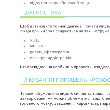
відчуття жару або озноб тощо
ДІАГНОСТИКА
Щоб встановити точний діагноз і почати ліку
лікарі клініки Viva спираються на такі інструм
УЗД
МРТ і КТ
реоенцефалографія
електрокардіографія
Всі дослідження необхідно провести невідкла
ЛІКУВАННЯ ПОРУШЕНЬ КРОВОО
Терапія обумовлена видом, силою та триваліст
захворюваннями можна обмежитися виключно
головного мозку. Завдання лікарських препара