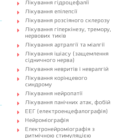
Лікування гідроцефалії
Лікування епілепсії
Лікування розсіяного склерозу
Лікування гіперкінезу, тремору,
нервових тиків
Лікування артралгії та міалгії
Лікування ішіасу (защемлення
сідничного нерва)
Лікування невритів і невралгій
Лікування корінцевого
синдрому
Лікування нейропатії
Лікування панічних атак, фобій
ЕЕГ (електроенцефалографія)
Нейроміографія
Електронейроміографія з
ритмічною стимуляцією