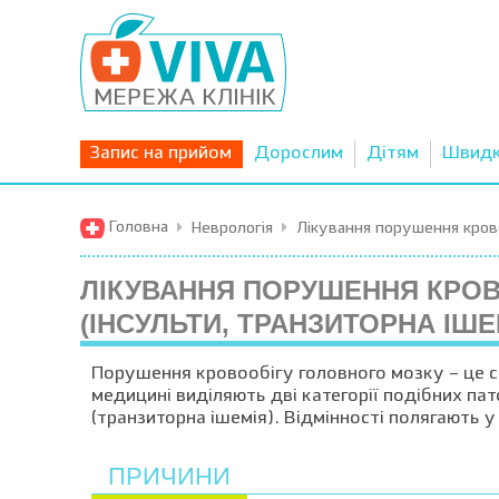
Запис на прийом
Дорослим
Дітям
Швид
Головна
Неврологія
Лікування порушення крово
ЛІКУВАННЯ ПОРУШЕННЯ КРО
(ІНСУЛЬТИ, ТРАНЗИТОРНА ІШЕ
Порушення кровообігу головного мозку – це ст
медицині виділяють дві категорії подібних пато
(транзиторна ішемія). Відмінності полягають у
ПРИЧИНИ