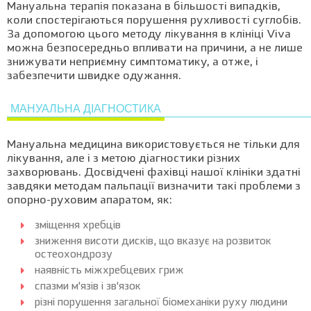
Мануальна терапія показана в більшості випадків,
коли спостерігаються порушення рухливості суглобів.
За допомогою цього методу лікування в клініці Viva
можна безпосередньо впливати на причини, а не лише
знижувати неприємну симптоматику, а отже, і
забезпечити швидке одужання.
МАНУАЛЬНА ДІАГНОСТИКА
Мануальна медицина використовується не тільки для
лікування, але і з метою діагностики різних
захворювань. Досвідчені фахівці нашої клініки здатні
завдяки методам пальпації визначити такі проблеми з
опорно-руховим апаратом, як:
зміщення хребців
зниження висоти дисків, що вказує на розвиток
остеохондрозу
наявність міжхребцевих гриж
спазми м'язів і зв'язок
різні порушення загальної біомеханіки руху людини