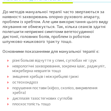
До методів мануальної терапії часто звертаються за
наявності захворювань опорно-рухового апарату,
проблем із хребтом. Але цим використання цього виду
лікування не обмежується. Так, кілька сеансів здатні
полегшити неприємні симптоми вегетосудинної
дистонії, головних болів, проблем із роботою
шлунково-кишкового тракту тощо.
Основними показаннями для мануальної терапії є:
різні больові відчуття у спині, суглобах ніг і рук
неврологічні захворювання, зокрема ішіас, радикуліт,
міжреберна невралгія тощо
зміщення хребців і міжхребцеві грижі
остеохондроз
порушення постави (кіфоз, сколіоз, викривлення
хребта)
дисплазія тазостегнових суглобів
плоскостопість тощо