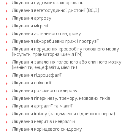
Лікування судомних захворювань
Лікування вегетосудинної дистонії (ВСД)
Лікування артрозу
Лікування мігрені
Лікування астенічного синдрому
Лікування міжхребцевих гриж і протрузії
Лікування порушення кровообігу головного мозку
(інсульти, транзиторна ішемія ГМ)
Лікування запалення головного або спинного мозку
(менінгіти, енцефаліти, мієліти)
Лікування гідроцефалії
Лікування епілепсії
Лікування розсіяного склерозу
Лікування гіперкінезу, тремору, нервових тиків
Лікування артралгії та міалгії
Лікування ішіасу (защемлення сідничного нерва)
Лікування невритів і невралгій
Лікування корінцевого синдрому