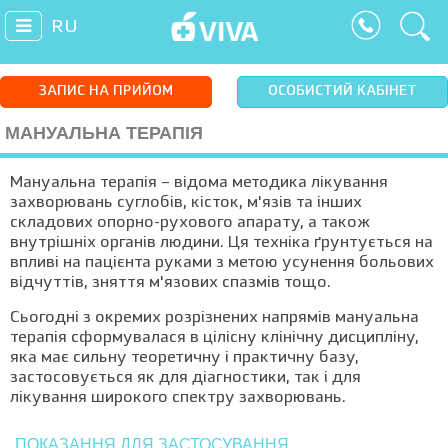
RU
ЗАПИС НА ПРИЙОМ
ОСОБИСТИЙ КАБІНЕТ
МАНУАЛЬНА ТЕРАПІЯ
Мануальна терапія – відома методика лікування
захворювань суглобів, кісток, м'язів та інших
складових опорно-рухового апарату, а також
внутрішніх органів людини. Ця техніка ґрунтується на
впливі на пацієнта руками з метою усунення больових
відчуттів, зняття м'язових спазмів тощо.
Сьогодні з окремих розрізнених напрямів мануальна
терапія сформувалася в цілісну клінічну дисципліну,
яка має сильну теоретичну і практичну базу,
застосовується як для діагностики, так і для
лікування широкого спектру захворювань.
ПОКАЗАННЯ ДЛЯ ЗАСТОСУВАННЯ