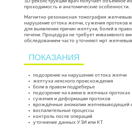
3D-реконструкции врач получает объёмное и
проходимость и анатомические особенности.
Магнитно-резонансная томография желчевыво
нарушение оттока желчи, сужения протоков и
для выявления причин желтухи, болей в прав
печени. Процедура не требует инвазивного в
обследованием часто уточняют мрт желчевыв
ПОКАЗАНИЯ
подозрение на нарушение оттока желчи
желтуха неясного происхождения
боли в правом подреберье
подозрение на камни в желчных протоках
сужения и деформации протоков
врождённые аномалии желчевыводящей 
воспалительные процессы
контроль после операций
уточнение данных УЗИ или КТ