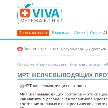
Запись на прием
Взрослым
Детям
Скорая
41
Главная
МРТ
МРТ желчевыводящих протоков
Показания
Противопоказания
Как подготовиться
М
МРТ ЖЕЛЧЕВЫВОДЯЩИХ ПРО
МРТ желчевыводящих протоков — это специал
как магнитно-резонансная холангиопанкреато
состояние желчных и панкреатических проток